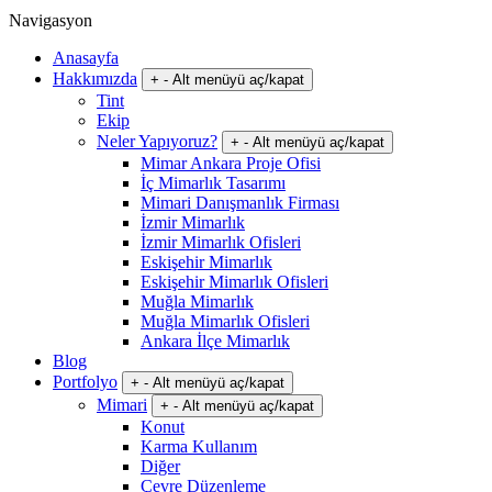
Navigasyon
Anasayfa
Hakkımızda
+
-
Alt menüyü aç/kapat
Tint
Ekip
Neler Yapıyoruz?
+
-
Alt menüyü aç/kapat
Mimar Ankara Proje Ofisi
İç Mimarlık Tasarımı
Mimari Danışmanlık Firması
İzmir Mimarlık
İzmir Mimarlık Ofisleri
Eskişehir Mimarlık
Eskişehir Mimarlık Ofisleri
Muğla Mimarlık
Muğla Mimarlık Ofisleri
Ankara İlçe Mimarlık
Blog
Portfolyo
+
-
Alt menüyü aç/kapat
Mimari
+
-
Alt menüyü aç/kapat
Konut
Karma Kullanım
Diğer
Çevre Düzenleme