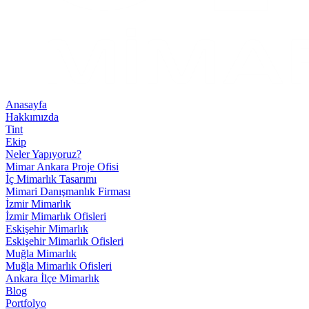
Anasayfa
Hakkımızda
Tint
Ekip
Neler Yapıyoruz?
Mimar Ankara Proje Ofisi
İç Mimarlık Tasarımı
Mimari Danışmanlık Firması
İzmir Mimarlık
İzmir Mimarlık Ofisleri
Eskişehir Mimarlık
Eskişehir Mimarlık Ofisleri
Muğla Mimarlık
Muğla Mimarlık Ofisleri
Ankara İlçe Mimarlık
Blog
Portfolyo