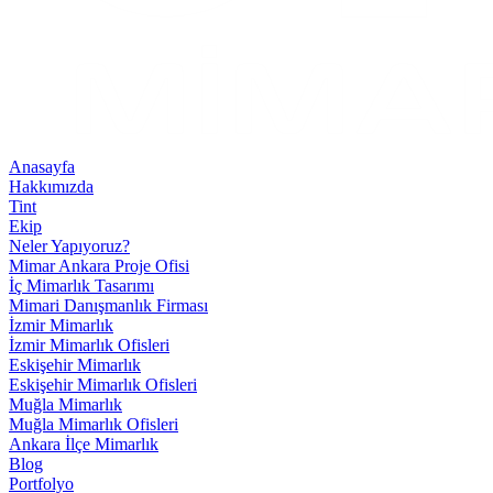
Anasayfa
Hakkımızda
Tint
Ekip
Neler Yapıyoruz?
Mimar Ankara Proje Ofisi
İç Mimarlık Tasarımı
Mimari Danışmanlık Firması
İzmir Mimarlık
İzmir Mimarlık Ofisleri
Eskişehir Mimarlık
Eskişehir Mimarlık Ofisleri
Muğla Mimarlık
Muğla Mimarlık Ofisleri
Ankara İlçe Mimarlık
Blog
Portfolyo