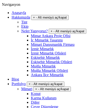
Navigasyon
Anasayfa
Hakkımızda
+
-
Alt menüyü aç/kapat
Tint
Ekip
Neler Yapıyoruz?
+
-
Alt menüyü aç/kapat
Mimar Ankara Proje Ofisi
İç Mimarlık Tasarımı
Mimari Danışmanlık Firması
İzmir Mimarlık
İzmir Mimarlık Ofisleri
Eskişehir Mimarlık
Eskişehir Mimarlık Ofisleri
Muğla Mimarlık
Muğla Mimarlık Ofisleri
Ankara İlçe Mimarlık
Blog
Portfolyo
+
-
Alt menüyü aç/kapat
Mimari
+
-
Alt menüyü aç/kapat
Konut
Karma Kullanım
Diğer
Çevre Düzenleme