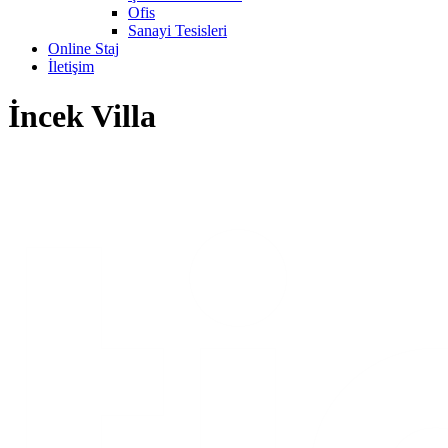
Ofis
Sanayi Tesisleri
Online Staj
İletişim
İncek Villa