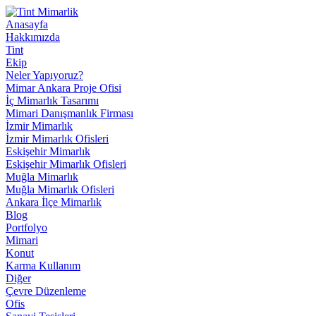
Anasayfa
Hakkımızda
Tint
Ekip
Neler Yapıyoruz?
Mimar Ankara Proje Ofisi
İç Mimarlık Tasarımı
Mimari Danışmanlık Firması
İzmir Mimarlık
İzmir Mimarlık Ofisleri
Eskişehir Mimarlık
Eskişehir Mimarlık Ofisleri
Muğla Mimarlık
Muğla Mimarlık Ofisleri
Ankara İlçe Mimarlık
Blog
Portfolyo
Mimari
Konut
Karma Kullanım
Diğer
Çevre Düzenleme
Ofis