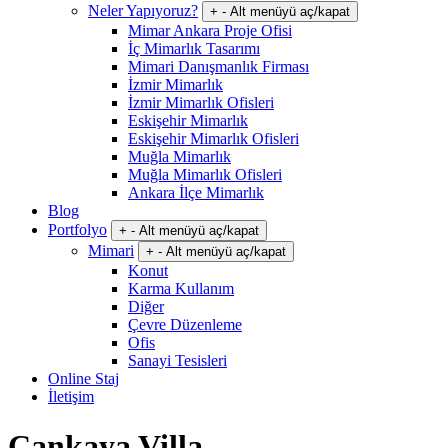
Neler Yapıyoruz?
+
-
Alt menüyü aç/kapat
Mimar Ankara Proje Ofisi
İç Mimarlık Tasarımı
Mimari Danışmanlık Firması
İzmir Mimarlık
İzmir Mimarlık Ofisleri
Eskişehir Mimarlık
Eskişehir Mimarlık Ofisleri
Muğla Mimarlık
Muğla Mimarlık Ofisleri
Ankara İlçe Mimarlık
Blog
Portfolyo
+
-
Alt menüyü aç/kapat
Mimari
+
-
Alt menüyü aç/kapat
Konut
Karma Kullanım
Diğer
Çevre Düzenleme
Ofis
Sanayi Tesisleri
Online Staj
İletişim
Çankaya Villa