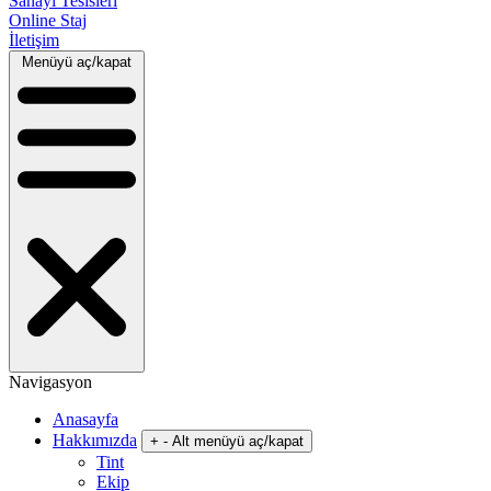
Sanayi Tesisleri
Online Staj
İletişim
Menüyü aç/kapat
Navigasyon
Anasayfa
Hakkımızda
+
-
Alt menüyü aç/kapat
Tint
Ekip