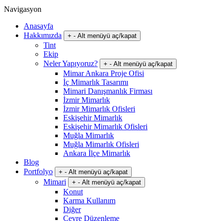
Navigasyon
Anasayfa
Hakkımızda
+
-
Alt menüyü aç/kapat
Tint
Ekip
Neler Yapıyoruz?
+
-
Alt menüyü aç/kapat
Mimar Ankara Proje Ofisi
İç Mimarlık Tasarımı
Mimari Danışmanlık Firması
İzmir Mimarlık
İzmir Mimarlık Ofisleri
Eskişehir Mimarlık
Eskişehir Mimarlık Ofisleri
Muğla Mimarlık
Muğla Mimarlık Ofisleri
Ankara İlçe Mimarlık
Blog
Portfolyo
+
-
Alt menüyü aç/kapat
Mimari
+
-
Alt menüyü aç/kapat
Konut
Karma Kullanım
Diğer
Çevre Düzenleme