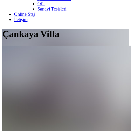
Ofis
Sanayi Tesisleri
Online Staj
İletişim
Çankaya Villa