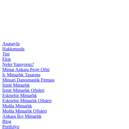
Anasayfa
Hakkımızda
Tint
Ekip
Neler Yapıyoruz?
Mimar Ankara Proje Ofisi
İç Mimarlık Tasarımı
Mimari Danışmanlık Firması
İzmir Mimarlık
İzmir Mimarlık Ofisleri
Eskişehir Mimarlık
Eskişehir Mimarlık Ofisleri
Muğla Mimarlık
Muğla Mimarlık Ofisleri
Ankara İlçe Mimarlık
Blog
Portfolyo